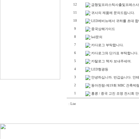
12
금형및프라스틱사출및프레스사
11
귀사의 제품에 문의드립니다.
10
LED에비뉴에서 귀하를 초대 합
9
중국상해가이드
8
led문의
7
카다로그 부탁합니다.
6
카다로그와 단가표 부탁합니다.
5
카탈로그 책자 보내주세여.
4
LED형광등
3
안녕하십니까. 반갑습니다. 인테
2
동아전람-제19회 MBC 건축박
1
홍콩 / 중국 고진 조명 전시회 
: List