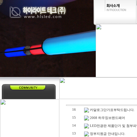
16
카달로그단가표부탁드립니다.
15
2008 하우징브랜드페어
14
LED전광판 제품단가 및 첨부파
13
정부지원금 안내입니다.